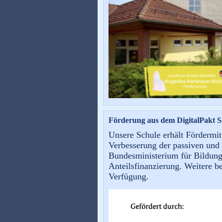
Förderung aus dem DigitalPakt S
Unsere Schule erhält Fördermit
Verbesserung der passiven und
Bundesministerium für Bildung 
Anteilsfinanzierung. Weitere
be
Verfügung.