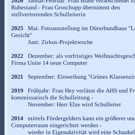
2026
Januar/Februar: Frau Blase verabschiedet s
Ruhestand - Frau Groschupp übernimmt den
stellvertretenden Schulleiterin
2025
Mai: Fotoausstellung im Dürerbundhaus "Ler
Gesicht"
Juni: Zirkus-Projektwoche
2022
Dezember: als vorfristiges Weihnachtsgesch
Firma Unite 14 neue Computer
2021
September: Einweihung "Grünes Klassenz
2019
Frühjahr: Frau Hey verlässt die AHS und F
kommissarisch die Schulleitung -
November: Herr Elze wird Schulleiter
2014
mittels Fördergeldern kann ein größerer und
Computerraum eingerichtet werden -
wieder in Eigenaktivität wird eine Schaukel a