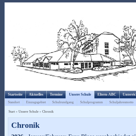
Startseite
Aktuelles
Termine
Unsere Schule
Eltern-ABC
Unterric
Standort
Einzugsgebiet
Schulrundgang
Schulprogramm
Schuljahresmotto
Start
»
Unsere Schule
»
Chronik
Chronik