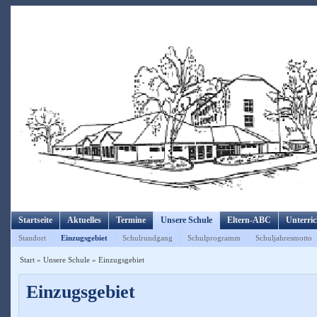
Startseite
Aktuelles
Termine
Unsere Schule
Eltern-ABC
Unterric
Standort
Einzugsgebiet
Schulrundgang
Schulprogramm
Schuljahresmotto
Start
»
Unsere Schule
»
Einzugsgebiet
Einzugsgebiet